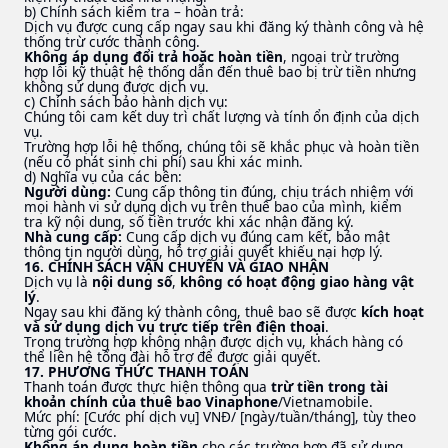
b) Chính sách kiểm tra – hoàn trả:
Dịch vụ được cung cấp ngay sau khi đăng ký thành công và hệ
thống trừ cước thành công.
Không áp dụng đổi trả hoặc hoàn tiền
, ngoại trừ trường
hợp lỗi kỹ thuật hệ thống dẫn đến thuê bao bị trừ tiền nhưng
không sử dụng được dịch vụ.
c) Chính sách bảo hành dịch vụ:
Chúng tôi cam kết duy trì chất lượng và tính ổn định của dịch
vụ.
Trường hợp lỗi hệ thống, chúng tôi sẽ khắc phục và hoàn tiền
(nếu có phát sinh chi phí) sau khi xác minh.
d) Nghĩa vụ của các bên:
Người dùng:
Cung cấp thông tin đúng, chịu trách nhiệm với
mọi hành vi sử dụng dịch vụ trên thuê bao của mình, kiểm
tra kỹ nội dung, số tiền trước khi xác nhận đăng ký.
Nhà cung cấp:
Cung cấp dịch vụ đúng cam kết, bảo mật
thông tin người dùng, hỗ trợ giải quyết khiếu nại hợp lý.
16. CHÍNH SÁCH VẬN CHUYỂN VÀ GIAO NHẬN
Dịch vụ là
nội dung số
,
không có hoạt động giao hàng vật
lý
.
Ngay sau khi đăng ký thành công, thuê bao sẽ được
kích hoạt
và sử dụng dịch vụ trực tiếp trên điện thoại
.
Trong trường hợp không nhận được dịch vụ, khách hàng có
thể liên hệ tổng đài hỗ trợ để được giải quyết.
17. PHƯƠNG THỨC THANH TOÁN
Thanh toán được thực hiện thông qua
trừ tiền trong tài
khoản chính của thuê bao Vinaphone
/Vietnamobile.
Mức phí: [Cước phí dịch vụ] VNĐ/ [ngày/tuần/tháng], tùy theo
từng gói cước.
Không áp dụng hoàn tiền
cho các trường hợp đã sử dụng