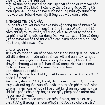
thỏa thuận cụ thể liên quan.
Một số tính năng nhất định của Dịch vụ có thể đi kèm với các
hướng dẫn, điều khoản hoặc quy tắc bổ sung được đăng tải
trên Dịch vụ. Tất cả các nội dung bổ sung như vậy được tích
hợp vào các Điều khoản này thông qua việc dẫn chiếu.
1. THÔNG TIN CÁ NHÂN
Chúng tôi cam kết bảo mật và bảo vệ thông tin cá nhân của
người dùng. Chính sách quyền riêng tư của WhoCall mô tả
cách chúng tôi thu thập, sử dụng, chia sẻ và xử lý thông tin
cá nhân, và bằng việc sử dụng Dịch vụ, bạn xác nhận và đồng
ý rằng WhoCall có thể thực hiện các hành động trên như đã
nêu trong chính sách đó.
2. CẤP QUYỀN
Trừ khi có thỏa thuận bằng văn bản riêng biệt giữa hai bên và
với điều kiện bạn luôn tuân thủ các Điều khoản này, WhoCall
cấp cho bạn quyền cá nhân, không độc quyền, không thể
chuyển nhượng và có giới hạn để sử dụng Dịch vụ cho mục
đích cá nhân, phi thương mại của riêng bạn.
Bạn không được phép:
Sử dụng Dịch vụ trên bất kỳ thiết bị nào mà bạn không sở hữu
hoặc kiểm soát;
Sao chép, đảo ngược kỹ thuật, dịch ngược, tháo rời, tìm cách
truy xuất mã nguồn, sửa đổi hoặc tạo ra sản phẩm phái sinh
từ phần mềm của WhoCall hoặc bất kỳ phần nào của nó (trừ
khi luật pháp cho phép hoặc theo giấy phép phần mềm mã
nguồn mở đi kèm).
Không có quyền nào liên quan đến tên gọi, nhãn hiệu hay
biểu tượng thương mại của WhoCall được cấp cho bạn, trừ