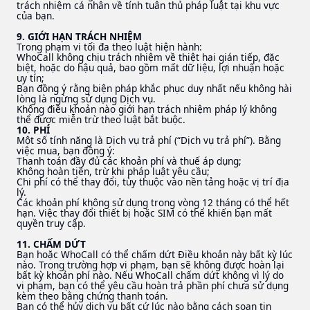
trách nhiệm cá nhân về tính tuân thủ pháp luật tại khu vực
của bạn.
9. GIỚI HẠN TRÁCH NHIỆM
Trong phạm vi tối đa theo luật hiện hành:
WhoCall không chịu trách nhiệm về thiệt hại gián tiếp, đặc
biệt, hoặc do hậu quả, bao gồm mất dữ liệu, lợi nhuận hoặc
uy tín;
Bạn đồng ý rằng biện pháp khắc phục duy nhất nếu không hài
lòng là ngừng sử dụng Dịch vụ.
Không điều khoản nào giới hạn trách nhiệm pháp lý không
thể được miễn trừ theo luật bắt buộc.
10. PHÍ
Một số tính năng là Dịch vụ trả phí (“Dịch vụ trả phí”). Bằng
việc mua, bạn đồng ý:
Thanh toán đầy đủ các khoản phí và thuế áp dụng;
Không hoàn tiền, trừ khi pháp luật yêu cầu;
Chi phí có thể thay đổi, tùy thuộc vào nền tảng hoặc vị trí địa
lý.
Các khoản phí không sử dụng trong vòng 12 tháng có thể hết
hạn. Việc thay đổi thiết bị hoặc SIM có thể khiến bạn mất
quyền truy cập.
11. CHẤM DỨT
Bạn hoặc WhoCall có thể chấm dứt Điều khoản này bất kỳ lúc
nào. Trong trường hợp vi phạm, bạn sẽ không được hoàn lại
bất kỳ khoản phí nào. Nếu WhoCall chấm dứt không vì lý do
vi phạm, bạn có thể yêu cầu hoàn trả phần phí chưa sử dụng
kèm theo bằng chứng thanh toán.
Bạn có thể hủy dịch vụ bất cứ lúc nào bằng cách soạn tin