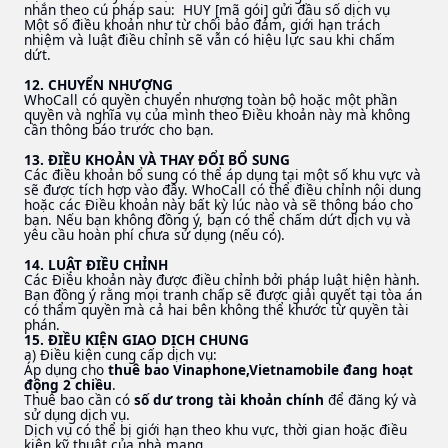
nhắn theo cú pháp sau: HUY [mã gói] gửi đầu số dịch vụ
Một số điều khoản như từ chối bảo đảm, giới hạn trách
nhiệm và luật điều chỉnh sẽ vẫn có hiệu lực sau khi chấm
dứt.
12. CHUYỂN NHƯỢNG
WhoCall có quyền chuyển nhượng toàn bộ hoặc một phần
quyền và nghĩa vụ của mình theo Điều khoản này mà không
cần thông báo trước cho bạn.
13. ĐIỀU KHOẢN VÀ THAY ĐỔI BỔ SUNG
Các điều khoản bổ sung có thể áp dụng tại một số khu vực và
sẽ được tích hợp vào đây. WhoCall có thể điều chỉnh nội dung
hoặc các Điều khoản này bất kỳ lúc nào và sẽ thông báo cho
bạn. Nếu bạn không đồng ý, bạn có thể chấm dứt dịch vụ và
yêu cầu hoàn phí chưa sử dụng (nếu có).
14. LUẬT ĐIỀU CHỈNH
Các Điều khoản này được điều chỉnh bởi pháp luật hiện hành.
Bạn đồng ý rằng mọi tranh chấp sẽ được giải quyết tại tòa án
có thẩm quyền mà cả hai bên không thể khước từ quyền tài
phán.
15. ĐIỀU KIỆN GIAO DỊCH CHUNG
a) Điều kiện cung cấp dịch vụ:
Áp dụng cho
thuê bao Vinaphone,Vietnamobile đang hoạt
động 2 chiều
.
Thuê bao cần có
số dư trong tài khoản chính
để đăng ký và
sử dụng dịch vụ.
Dịch vụ có thể bị giới hạn theo khu vực, thời gian hoặc điều
kiện kỹ thuật của nhà mạng.