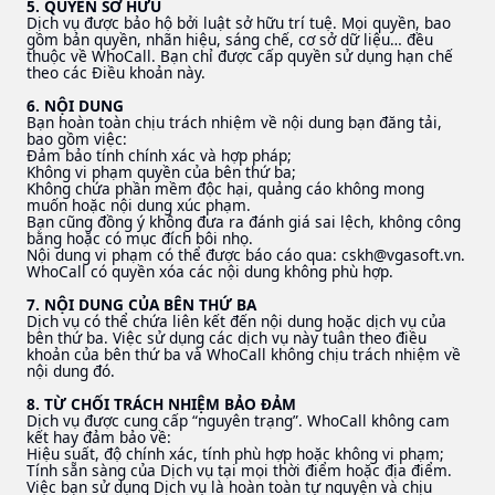
5. QUYỀN SỞ HỮU
Dịch vụ được bảo hộ bởi luật sở hữu trí tuệ. Mọi quyền, bao
gồm bản quyền, nhãn hiệu, sáng chế, cơ sở dữ liệu… đều
thuộc về WhoCall. Bạn chỉ được cấp quyền sử dụng hạn chế
theo các Điều khoản này.
6. NỘI DUNG
Bạn hoàn toàn chịu trách nhiệm về nội dung bạn đăng tải,
bao gồm việc:
Đảm bảo tính chính xác và hợp pháp;
Không vi phạm quyền của bên thứ ba;
Không chứa phần mềm độc hại, quảng cáo không mong
muốn hoặc nội dung xúc phạm.
Bạn cũng đồng ý không đưa ra đánh giá sai lệch, không công
bằng hoặc có mục đích bôi nhọ.
Nội dung vi phạm có thể được báo cáo qua:
cskh@vgasoft.vn
.
WhoCall có quyền xóa các nội dung không phù hợp.
7. NỘI DUNG CỦA BÊN THỨ BA
Dịch vụ có thể chứa liên kết đến nội dung hoặc dịch vụ của
bên thứ ba. Việc sử dụng các dịch vụ này tuân theo điều
khoản của bên thứ ba và WhoCall không chịu trách nhiệm về
nội dung đó.
8. TỪ CHỐI TRÁCH NHIỆM BẢO ĐẢM
Dịch vụ được cung cấp “nguyên trạng”. WhoCall không cam
kết hay đảm bảo về:
Hiệu suất, độ chính xác, tính phù hợp hoặc không vi phạm;
Tính sẵn sàng của Dịch vụ tại mọi thời điểm hoặc địa điểm.
Việc bạn sử dụng Dịch vụ là hoàn toàn tự nguyện và chịu