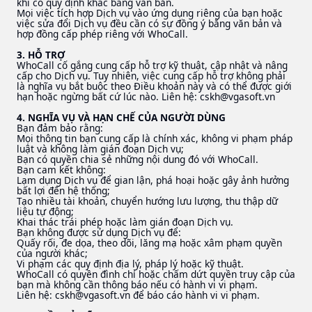
khi có quy định khác bằng văn bản.
Mọi việc tích hợp Dịch vụ vào ứng dụng riêng của bạn hoặc
việc sửa đổi Dịch vụ đều cần có sự đồng ý bằng văn bản và
hợp đồng cấp phép riêng với WhoCall.
3. HỖ TRỢ
WhoCall cố gắng cung cấp hỗ trợ kỹ thuật, cập nhật và nâng
cấp cho Dịch vụ. Tuy nhiên, việc cung cấp hỗ trợ không phải
là nghĩa vụ bắt buộc theo Điều khoản này và có thể được giới
hạn hoặc ngừng bất cứ lúc nào. Liên hệ:
cskh@vgasoft.vn
4. NGHĨA VỤ VÀ HẠN CHẾ CỦA NGƯỜI DÙNG
Bạn đảm bảo rằng:
Mọi thông tin bạn cung cấp là chính xác, không vi phạm pháp
luật và không làm gián đoạn Dịch vụ;
Bạn có quyền chia sẻ những nội dung đó với WhoCall.
Bạn cam kết không:
Lạm dụng Dịch vụ để gian lận, phá hoại hoặc gây ảnh hưởng
bất lợi đến hệ thống;
Tạo nhiều tài khoản, chuyển hướng lưu lượng, thu thập dữ
liệu tự động;
Khai thác trái phép hoặc làm gián đoạn Dịch vụ.
Bạn không được sử dụng Dịch vụ để:
Quấy rối, đe dọa, theo dõi, lăng mạ hoặc xâm phạm quyền
của người khác;
Vi phạm các quy định địa lý, pháp lý hoặc kỹ thuật.
WhoCall có quyền đình chỉ hoặc chấm dứt quyền truy cập của
bạn mà không cần thông báo nếu có hành vi vi phạm.
Liên hệ:
cskh@vgasoft.vn
để báo cáo hành vi vi phạm.