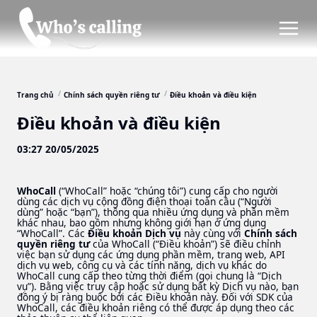
Trang chủ
Chính sách quyền riêng tư
Điều khoản và điều kiện
Điều khoản và điều kiện
03:27 20/05/2025
WhoCall
(“WhoCall” hoặc “chúng tôi”) cung cấp cho người
dùng các dịch vụ cộng đồng điện thoại toàn cầu (“Người
dùng” hoặc “bạn”), thông qua nhiều ứng dụng và phần mềm
khác nhau, bao gồm nhưng không giới hạn ở ứng dụng
“WhoCall”. Các
Điều khoản Dịch vụ
này cùng với
Chính sách
quyền riêng tư
của WhoCall (“Điều khoản”) sẽ điều chỉnh
việc bạn sử dụng các ứng dụng phần mềm, trang web, API
dịch vụ web, công cụ và các tính năng, dịch vụ khác do
WhoCall cung cấp theo từng thời điểm (gọi chung là “Dịch
vụ”). Bằng việc truy cập hoặc sử dụng bất kỳ Dịch vụ nào, bạn
đồng ý bị ràng buộc bởi các Điều khoản này. Đối với SDK của
WhoCall, các điều khoản riêng có thể được áp dụng theo các