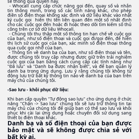
sẻ thông qua quyền này.
- Whocall cung cấp chức năng gọi đến, quay số và nhắn
tin thông minh, trong số các tính năng khác, cho phép
điền số điện thoại không xác định và dữ liệu khác vào nhật
ký cuộc gọi hiển thị tên liên quan đến một số nhất định
cho các cuộc gọi đến hoặc đi hoặc theo dõi tìm kiếm số thủ
công trên cơ sở dữ liệu Whocall.
- Chúng tôi thu thập một số thông tin hạn chế về cuộc gọi
của bạn, như số điện thoại và cuộc gọi đi/gọi đến, để hiển
thị lịch sử cuộc gọi của bạn, xác minh số điện thoại thông
qua cuộc gọi nhỡ của bạn.
- Thông tin về danh bạ của bạn, như số điện thoại và tên,
được chúng tôi truy cập nhưng được giữ trên trải nghiệm
cuộc gọi của bạn bằng cách cung cấp các tính năng như
"Đã lưu" và "Danh bạ được nhận biết", và để bạn quản lý
danh bạ trong ứng dụng. Lưu ý rằng chúng tôi không tự
động lưu trữ bất kỳ thông tin nào về danh bạ của bạn trên
máy chủ của chúng tôi.
-Sao lưu - khôi phục dữ liệu:
Khi bạn cấp quyền "Tự động sao lưu" cho ứng dụng ở chức
năng "Chặn -> Sao lưu" chúng tôi sẽ lưu trữ thông tin tại
máy chủ của chúng tôi để giúp bạn có thể sao lưu và khôi
phục khi cài lại ứng dụng hoặc chuyển đổi sử dụng sang
thiết bị điện thoại khác.
Danh bạ và số điện thoại của bạn được
bảo mật và sẽ không được chia sẻ với
bất kỳ ai.