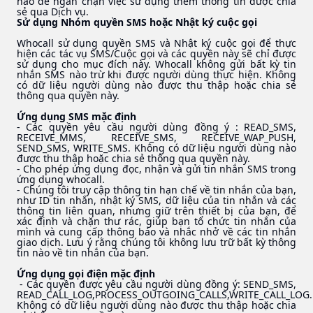
nào để ngăn chặn việc sử dụng thêm thông tin được chia
sẻ qua Dịch vụ.
Sử dụng Nhóm quyền SMS hoặc Nhật ký cuộc gọi
Whocall sử dụng quyền SMS và Nhật ký cuộc gọi để thực
hiện các tác vụ SMS/Cuộc gọi và các quyền này sẽ chỉ được
sử dụng cho mục đích này. Whocall không gửi bất kỳ tin
nhắn SMS nào trừ khi được người dùng thực hiện. Không
có dữ liệu người dùng nào được thu thập hoặc chia sẻ
thông qua quyền này.
Ứng dụng SMS mặc định
- Các quyền yêu cầu người dùng đồng ý : READ_SMS,
RECEIVE_MMS, RECEIVE_SMS, RECEIVE_WAP_PUSH,
SEND_SMS, WRITE_SMS. Không có dữ liệu người dùng nào
được thu thập hoặc chia sẻ thông qua quyền này.
- Cho phép ứng dụng đọc, nhận và gửi tin nhắn SMS trong
ứng dụng whocall.
- Chúng tôi truy cập thông tin hạn chế về tin nhắn của bạn,
như ID tin nhắn, nhật ký SMS, dữ liệu của tin nhắn và các
thông tin liên quan, nhưng giữ trên thiết bị của bạn, để
xác định và chặn thư rác, giúp bạn tổ chức tin nhắn của
mình và cung cấp thông báo và nhắc nhở về các tin nhắn
giao dịch. Lưu ý rằng chúng tôi không lưu trữ bất kỳ thông
tin nào về tin nhắn của bạn.
Ứng dụng gọi điện mặc định
- Các quyền được yêu cầu người dùng đồng ý: SEND_SMS,
READ_CALL_LOG,PROCESS_OUTGOING_CALLS,WRITE_CALL_LOG.
Không có dữ liệu người dùng nào được thu thập hoặc chia