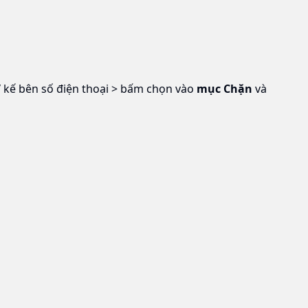
”
kế bên số điện thoại > bấm chọn vào
mục Chặn
và