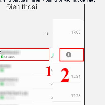
 điện thoại của mình lên > bấm chọn vào mục
Gần đây.