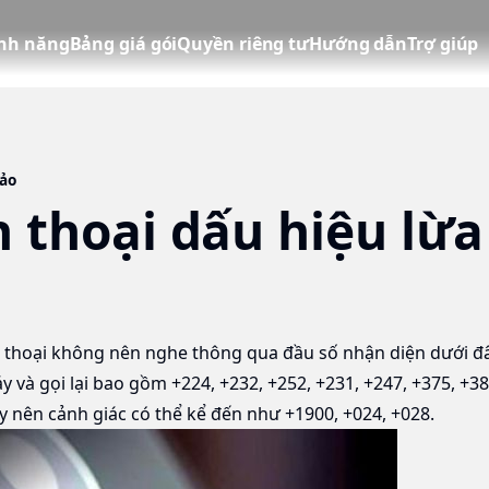
ính năng
Bảng giá gói
Quyền riêng tư
Hướng dẫn
Trợ giúp
đảo
n thoại dấu hiệu lừa
 thoại
không nên nghe thông qua đầu số nhận diện dưới đâ
và gọi lại bao gồm +224, +232, +252, +231, +247, +375, +38
 nên cảnh giác có thể kể đến như +1900, +024, +028.