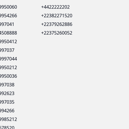
9950060
+4422222202
9954266
+22382271520
997041
+22379262886
4508888
+22375260052
9950412
997037
9997044
9950212
9950036
997038
992623
997035
994266
9985212
678520