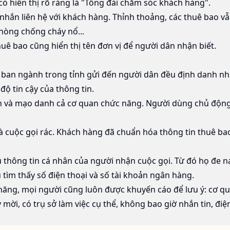
 có hiển thị rõ ràng là "Tổng đài chăm sóc khách hàng".
 nhắn liên hệ với khách hàng. Thỉnh thoảng, các thuê bao v
hòng chống cháy nổ...
uê bao cũng hiển thị tên đơn vị để người dân nhận biết.
c ban ngành trong tỉnh gửi đến người dân đều định danh nh
 độ tin cậy của thông tin.
và mạo danh cả cơ quan chức năng. Người dùng chủ động khô
 và cuộc gọi rác. Khách hàng đã chuẩn hóa thông tin thuê b
hông tin cá nhân của người nhận cuộc gọi. Từ đó họ đe nạt
ù tìm thấy số điện thoại và số tài khoản ngân hàng.
năng, mọi người cũng luôn được khuyến cáo để lưu ý: cơ q
mời, có trụ sở làm việc cụ thể, không bao giờ nhắn tin, điệ