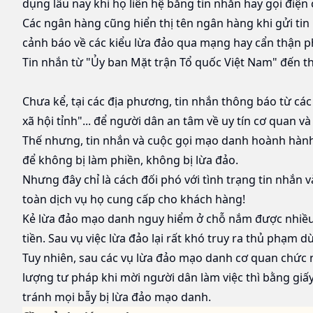
dụng lâu nay khi họ liên hệ bằng tin nhắn hay gọi điện
Các ngân hàng cũng hiển thị tên ngân hàng khi gửi tin
cảnh báo về các kiểu lừa đảo qua mạng hay cẩn thận p
Tin nhắn từ "Ủy ban Mặt trận Tổ quốc Việt Nam" đến th
Chưa kể, tại các địa phương, tin nhắn thông báo từ cá
xã hội tỉnh"... để người dân an tâm về uy tín cơ quan và
Thế nhưng, tin nhắn và cuộc gọi mạo danh hoành hành 
để không bị làm phiền, không bị lừa đảo.
Nhưng đây chỉ là cách đối phó với tình trạng tin nhắn
toàn dịch vụ họ cung cấp cho khách hàng!
Kẻ lừa đảo mạo danh nguy hiểm ở chỗ nắm được nhiều t
tiền. Sau vụ việc lừa đảo lại rất khó truy ra thủ phạm d
Tuy nhiên, sau các vụ lừa đảo mạo danh cơ quan chức 
lượng tư pháp khi mời người dân làm việc thì bằng giấy 
tránh mọi bẫy bị lừa đảo mạo danh.