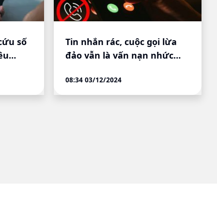
cứu số
Tin nhắn rác, cuộc gọi lừa
êu
đảo vẫn là vấn nạn nhức
ền oan
nhối
08:34 03/12/2024