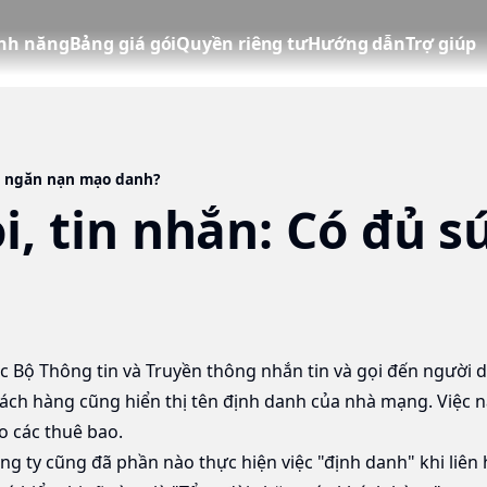
ính năng
Bảng giá gói
Quyền riêng tư
Hướng dẫn
Trợ giúp
ức ngăn nạn mạo danh?
i, tin nhắn: Có đủ 
uộc Bộ Thông tin và Truyền thông nhắn tin và gọi đến người 
hách hàng cũng hiển thị tên định danh của nhà mạng. Việc 
o các thuê bao.
ng ty cũng đã phần nào thực hiện việc "định danh" khi liên