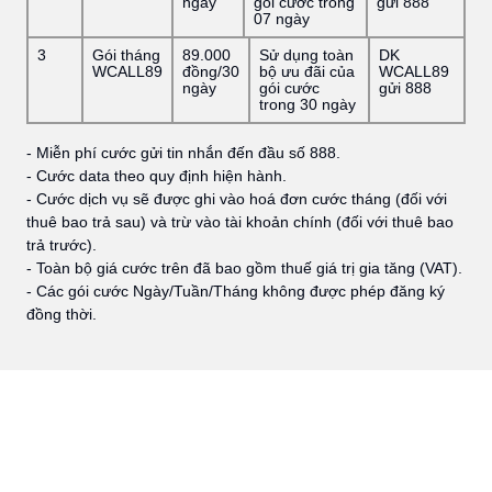
ngày
gói cước trong
gửi 888
07 ngày
3
Gói tháng
89.000
Sử dụng toàn
DK
WCALL89
đồng/30
bộ ưu đãi của
WCALL89
ngày
gói cước
gửi 888
trong 30 ngày
- Miễn phí cước gửi tin nhắn đến đầu số 888.
- Cước data theo quy định hiện hành.
- Cước dịch vụ sẽ được ghi vào hoá đơn cước tháng (đối với
thuê bao trả sau) và trừ vào tài khoản chính (đối với thuê bao
trả trước).
- Toàn bộ giá cước trên đã bao gồm thuế giá trị gia tăng (VAT).
- Các gói cước Ngày/Tuần/Tháng không được phép đăng ký
đồng thời.