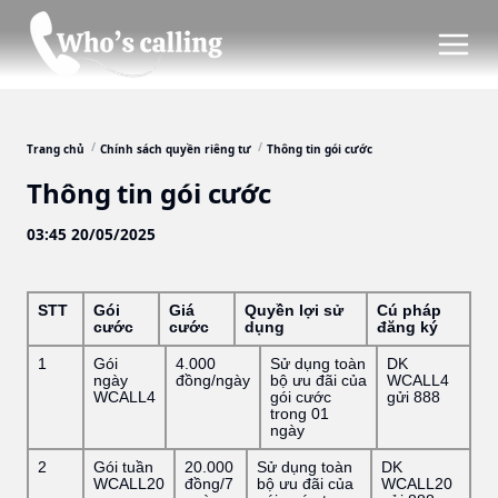
Trang chủ
Chính sách quyền riêng tư
Thông tin gói cước
Thông tin gói cước
03:45 20/05/2025
STT
Gói
Giá
Quyền lợi sử
Cú pháp
cước
cước
dụng
đăng ký
1
Gói
4.000
Sử dụng toàn
DK
ngày
đồng/ngày
bộ ưu đãi của
WCALL4
WCALL4
gói cước
gửi 888
trong 01
ngày
2
Gói tuần
20.000
Sử dụng toàn
DK
WCALL20
đồng/7
bộ ưu đãi của
WCALL20